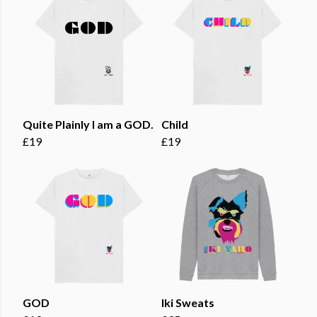
Quite Plainly I am a GOD.
Child
£19
£19
GOD
Iki Sweats