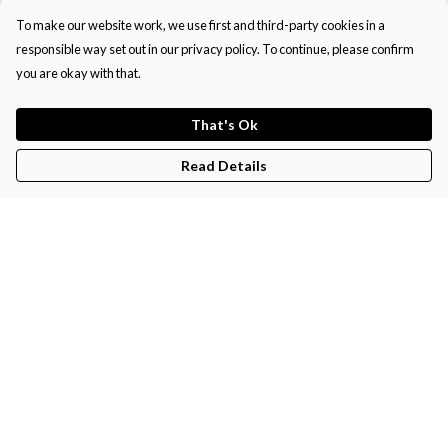
To make our website work, we use first and third-party cookies in a
responsible way set out in our privacy policy. To continue, please confirm
you are okay with that.
That's Ok
Read Details
Menu
IKI WEARS - CLICK HERE
Help
Help Centre
My Order
Delivery