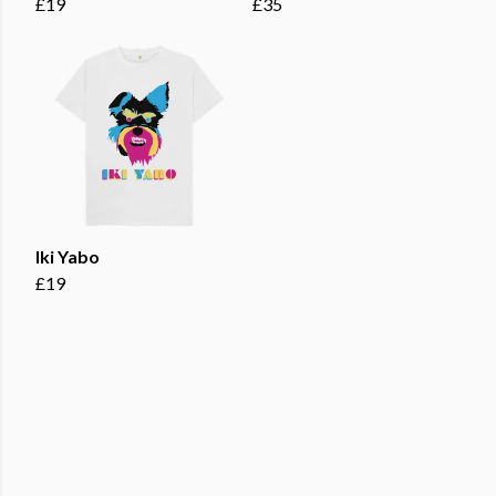
£19
£35
Iki Yabo
£19